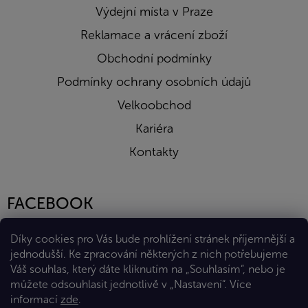
Výdejní místa v Praze
Reklamace a vrácení zboží
Obchodní podmínky
Podmínky ochrany osobních údajů
Velkoobchod
Kariéra
Kontakty
FACEBOOK
Díky cookies pro Vás bude prohlížení stránek příjemnější a
jednodušší. Ke zpracování některých z nich potřebujeme
Váš souhlas, který dáte kliknutím na „Souhlasím“, nebo je
můžete odsouhlasit jednotlivě v „Nastavení“.
Více
informací
zde
.