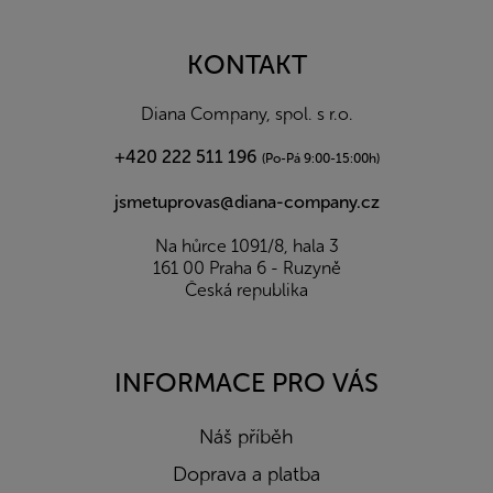
á
p
a
KONTAKT
t
í
Diana Company, spol. s r.o.
+420 222 511 196
(Po-Pá 9:00-15:00h)
jsmetuprovas@diana-company.cz
Na hůrce 1091/8, hala 3
161 00 Praha 6 - Ruzyně
Česká republika
INFORMACE PRO VÁS
Náš příběh
Doprava a platba