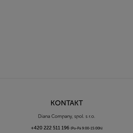
Z
á
p
a
KONTAKT
t
í
Diana Company, spol. s r.o.
+420 222 511 196
(Po-Pá 9:00-15:00h)