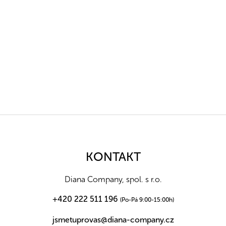
Z
á
p
a
KONTAKT
t
í
Diana Company, spol. s r.o.
+420 222 511 196
(Po-Pá 9:00-15:00h)
jsmetuprovas@diana-company.cz