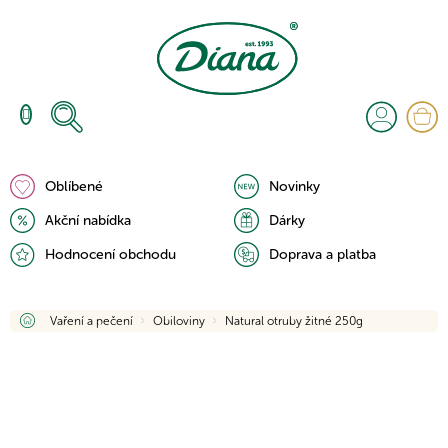
Přejít
na
obsah
N
K
Oblíbené
Novinky
Akční nabídka
Dárky
Hodnocení obchodu
Doprava a platba
Domů
Vaření a pečení
Obiloviny
Natural otruby žitné 250g