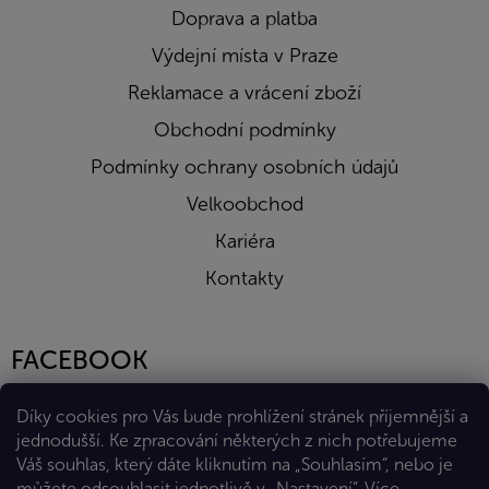
Doprava a platba
Výdejní místa v Praze
Reklamace a vrácení zboží
Obchodní podmínky
Podmínky ochrany osobních údajů
Velkoobchod
Kariéra
Kontakty
FACEBOOK
Díky cookies pro Vás bude prohlížení stránek příjemnější a
jednodušší. Ke zpracování některých z nich potřebujeme
Váš souhlas, který dáte kliknutím na „Souhlasím“, nebo je
můžete odsouhlasit jednotlivě v „Nastavení“.
Více