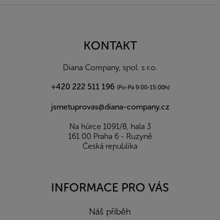
Z
á
p
a
KONTAKT
t
í
Diana Company, spol. s r.o.
+420 222 511 196
(Po-Pá 9:00-15:00h)
jsmetuprovas@diana-company.cz
Na hůrce 1091/8, hala 3
161 00 Praha 6 - Ruzyně
Česká republika
INFORMACE PRO VÁS
Náš příběh