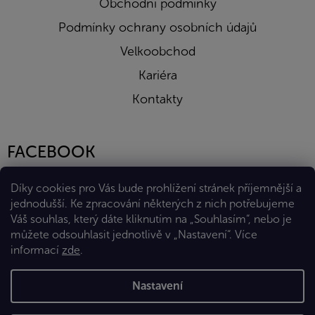
Obchodní podmínky
Podmínky ochrany osobních údajů
Velkoobchod
Kariéra
Kontakty
FACEBOOK
Díky cookies pro Vás bude prohlížení stránek příjemnější a
jednodušší. Ke zpracování některých z nich potřebujeme
Váš souhlas, který dáte kliknutím na „Souhlasím“, nebo je
můžete odsouhlasit jednotlivě v „Nastavení“.
Více
informací
zde
.
Vytvořil Shoptet Premium
Nastavení