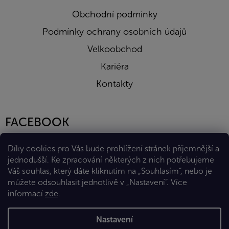
Obchodní podmínky
Podmínky ochrany osobních údajů
Velkoobchod
Kariéra
Kontakty
FACEBOOK
Díky cookies pro Vás bude prohlížení stránek příjemnější a
jednodušší. Ke zpracování některých z nich potřebujeme
Váš souhlas, který dáte kliknutím na „Souhlasím“, nebo je
můžete odsouhlasit jednotlivě v „Nastavení“.
Více
informací
zde
.
Vytvořil Shoptet Premium
Nastavení