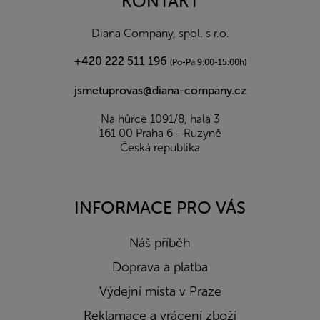
KONTAKT
t
í
Diana Company, spol. s r.o.
+420 222 511 196
(Po-Pá 9:00-15:00h)
jsmetuprovas@diana-company.cz
Na hůrce 1091/8, hala 3
161 00 Praha 6 - Ruzyně
Česká republika
INFORMACE PRO VÁS
Náš příběh
Doprava a platba
Výdejní místa v Praze
Reklamace a vrácení zboží