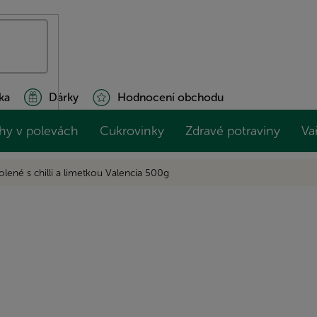
ka
Dárky
Hodnocení obchodu
hy v polevách
Cukrovinky
Zdravé potraviny
Va
lené s chilli a limetkou Valencia 500g