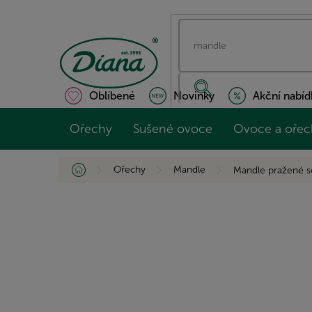
Přejít
na
obsah
Oblíbené
Novinky
Akční nabíd
Ořechy
Sušené ovoce
Ovoce a ořec
Domů
Ořechy
Mandle
Mandle pražené so