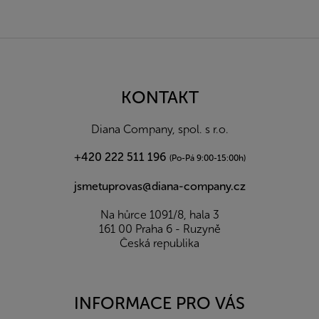
Z
á
p
a
KONTAKT
t
í
Diana Company, spol. s r.o.
+420 222 511 196
(Po-Pá 9:00-15:00h)
jsmetuprovas@diana-company.cz
Na hůrce 1091/8, hala 3
161 00 Praha 6 - Ruzyně
Česká republika
INFORMACE PRO VÁS