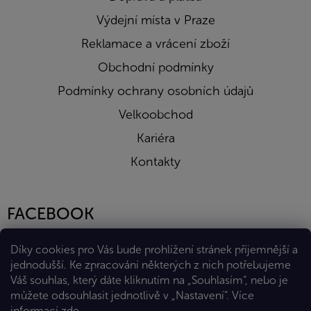
Výdejní místa v Praze
Reklamace a vrácení zboží
Obchodní podmínky
Podmínky ochrany osobních údajů
Velkoobchod
Kariéra
Kontakty
FACEBOOK
Díky cookies pro Vás bude prohlížení stránek příjemnější a
jednodušší. Ke zpracování některých z nich potřebujeme
Váš souhlas, který dáte kliknutím na „Souhlasím“, nebo je
můžete odsouhlasit jednotlivě v „Nastavení“.
Více
informací
zde
.