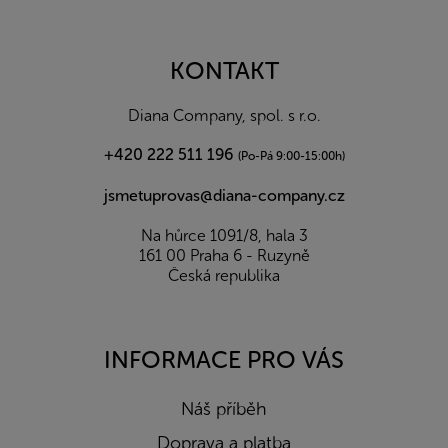
á
p
a
KONTAKT
t
í
Diana Company, spol. s r.o.
+420 222 511 196
(Po-Pá 9:00-15:00h)
jsmetuprovas@diana-company.cz
Na hůrce 1091/8, hala 3
161 00 Praha 6 - Ruzyně
Česká republika
INFORMACE PRO VÁS
Náš příběh
Doprava a platba