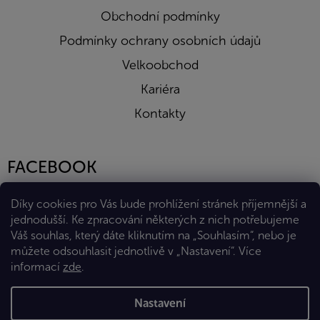
Obchodní podmínky
Podmínky ochrany osobních údajů
Velkoobchod
Kariéra
Kontakty
FACEBOOK
Díky cookies pro Vás bude prohlížení stránek příjemnější a
jednodušší. Ke zpracování některých z nich potřebujeme
Váš souhlas, který dáte kliknutím na „Souhlasím“, nebo je
můžete odsouhlasit jednotlivě v „Nastavení“.
Více
informací
zde
.
Vytvořil Shoptet Premium
Nastavení