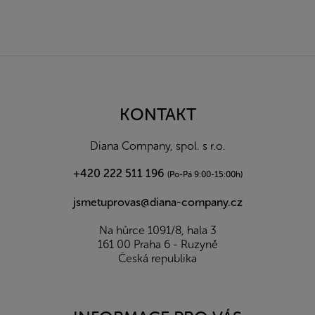
Z
á
p
a
KONTAKT
t
í
Diana Company, spol. s r.o.
+420 222 511 196
(Po-Pá 9:00-15:00h)
jsmetuprovas@diana-company.cz
Na hůrce 1091/8, hala 3
161 00 Praha 6 - Ruzyně
Česká republika