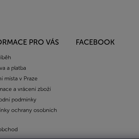
ORMACE PRO VÁS
FACEBOOK
říběh
a a platba
í místa v Praze
mace a vrácení zboží
dní podmínky
nky ochrany osobních
obchod