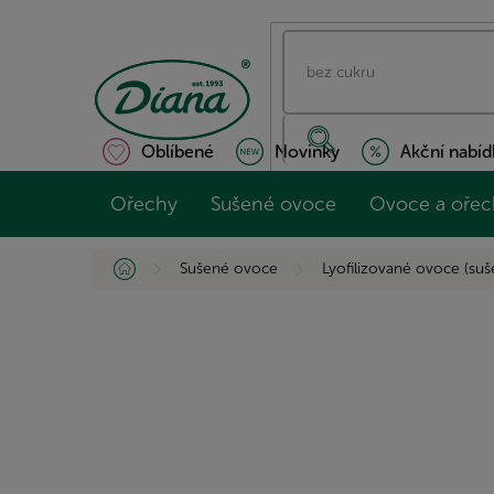
Přejít
na
obsah
Oblíbené
Novinky
Akční nabíd
Ořechy
Sušené ovoce
Ovoce a ořec
Domů
Sušené ovoce
Lyofilizované ovoce (su