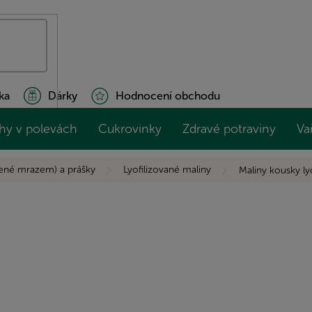
ka
Dárky
Hodnocení obchodu
hy v polevách
Cukrovinky
Zdravé potraviny
Va
šené mrazem) a prášky
Lyofilizované maliny
Maliny kousky ly