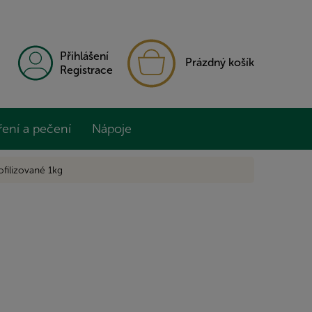
NÁKUPNÍ
Přihlášení
Prázdný košík
KOŠÍK
Registrace
ření a pečení
Nápoje
ofilizované 1kg