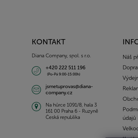
Z
á
p
a
KONTAKT
INF
t
í
Diana Company, spol. s r.o.
Náš p
Doprav
+420 222 511 196
(Po-Pá 9:00-15:00h)
Výdejn
jsmetuprovas@diana-
Rekla
company.cz
Obcho
Na hůrce 1091/8, hala 3
Podmí
161 00 Praha 6 - Ruzyně
Česká republika
údajů
Velko