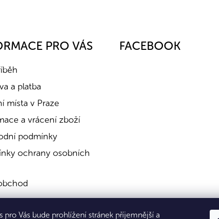
ORMACE PRO VÁS
FACEBOOK
říběh
a a platba
í místa v Praze
mace a vrácení zboží
dní podmínky
nky ochrany osobních
obchod
a
 pro Vás bude prohlížení stránek příjemnější a
kty