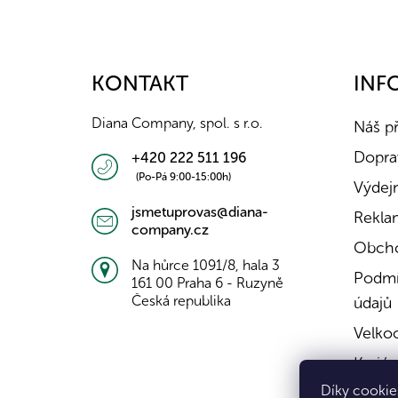
Z
á
p
a
KONTAKT
INF
t
í
Diana Company, spol. s r.o.
Náš p
Doprav
+420 222 511 196
(Po-Pá 9:00-15:00h)
Výdejn
jsmetuprovas@diana-
Rekla
company.cz
Obcho
Na hůrce 1091/8, hala 3
Podmí
161 00 Praha 6 - Ruzyně
Česká republika
údajů
Velko
Kariér
Díky cookies
Konta