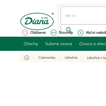
Přejít
na
obsah
Oblíbené
Novinky
Akční nabíd
Ořechy
Sušené ovoce
Ovoce a ořec
Domů
Cukrovinky
Lékořice
Lékořice v b