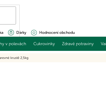
ka
Dárky
Hodnocení obchodu
hy v polevách
Cukrovinky
Zdravé potraviny
Va
arevné krustě 2,5kg