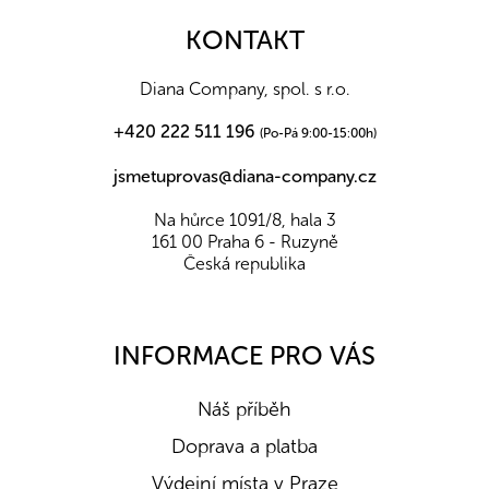
p
a
KONTAKT
t
í
Diana Company, spol. s r.o.
+420 222 511 196
(Po-Pá 9:00-15:00h)
jsmetuprovas@diana-company.cz
Na hůrce 1091/8, hala 3
161 00 Praha 6 - Ruzyně
Česká republika
INFORMACE PRO VÁS
Náš příběh
Doprava a platba
Výdejní místa v Praze