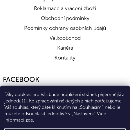
Reklamace a vrácení zboží
Obchodní podmínky
Podmínky ochrany osobních údajů
Velkoobchod
Kariéra
Kontakty
FACEBOOK
Díky cookies pro Vás bude prohlížení stránek příjemnější a
jednodušší. Ke zpracování některých z nich potřebujeme
Váš souhlas, který dáte kliknutím na „Souhlasím“, nebo je
můžete odsouhlasit jednotlivě v „Nastavení“.
Více
informací
zde
.