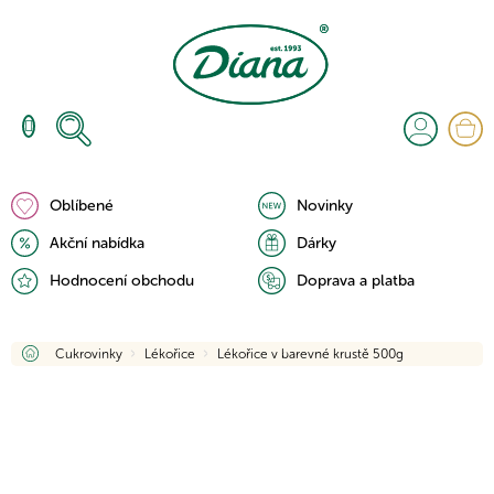
Přejít
na
obsah
N
K
Oblíbené
Novinky
Akční nabídka
Dárky
Hodnocení obchodu
Doprava a platba
Domů
Cukrovinky
Lékořice
Lékořice v barevné krustě 500g