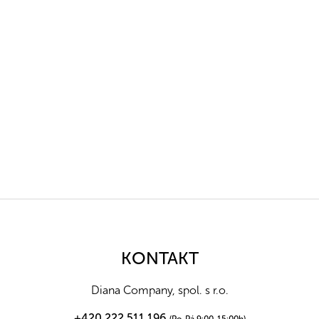
Z
á
p
a
KONTAKT
t
í
Diana Company, spol. s r.o.
+420 222 511 196
(Po-Pá 9:00-15:00h)