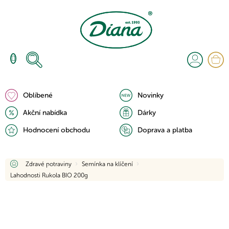
Přejít
na
obsah
N
K
Oblíbené
Novinky
Akční nabídka
Dárky
Hodnocení obchodu
Doprava a platba
Domů
Zdravé potraviny
Semínka na klíčení
Lahodnosti Rukola BIO 200g