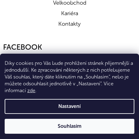
Velkoobchod
Kariéra
Kontakty
FACEBOOK
Díky cookies pro Vás bude prohlížení stránek příjemnější a
jednodušší. Ke zpracování některých z nich potřebujeme
Váš souhlas, který dáte kliknutím na „Souhlasím“, nebo je
můžete odsouhlasit jednotlivě v „Nastavení“.
Více
informací
zde
.
Vytvořil Shoptet Premium
Nastavení
Copyright 2026
Eshop Diana Company, spol. s r.o.
. Všechna
Souhlasím
práva vyhrazena.