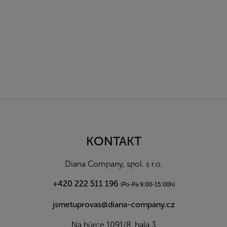
Z
á
p
a
KONTAKT
t
í
Diana Company, spol. s r.o.
+420 222 511 196
(Po-Pá 9:00-15:00h)
jsmetuprovas@diana-company.cz
Na hůrce 1091/8, hala 3