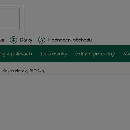
ka
Dárky
Hodnocení obchodu
hy v polevách
Cukrovinky
Zdravé potraviny
Va
Kokos zlomky BIO 1kg