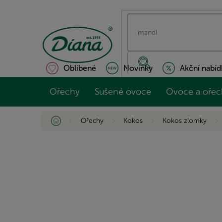
Přejít
na
obsah
Oblíbené
Novinky
Akční nabíd
Ořechy
Sušené ovoce
Ovoce a ořec
Domů
Ořechy
Kokos
Kokos zlomky