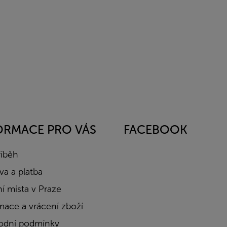
ORMACE PRO VÁS
FACEBOOK
říběh
a a platba
í místa v Praze
mace a vrácení zboží
dní podmínky