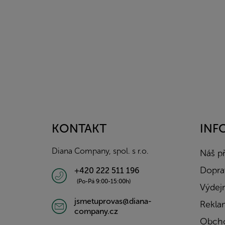
Z
á
p
a
KONTAKT
INF
t
í
Diana Company, spol. s r.o.
Náš p
Doprav
+420 222 511 196
(Po-Pá 9:00-15:00h)
Výdejn
jsmetuprovas@diana-
Rekla
company.cz
Obcho