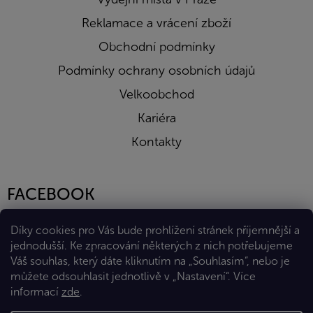
Reklamace a vrácení zboží
Obchodní podmínky
Podmínky ochrany osobních údajů
Velkoobchod
Kariéra
Kontakty
FACEBOOK
Díky cookies pro Vás bude prohlížení stránek příjemnější a
jednodušší. Ke zpracování některých z nich potřebujeme
Váš souhlas, který dáte kliknutím na „Souhlasím“, nebo je
můžete odsouhlasit jednotlivě v „Nastavení“.
Více
informací
zde
.