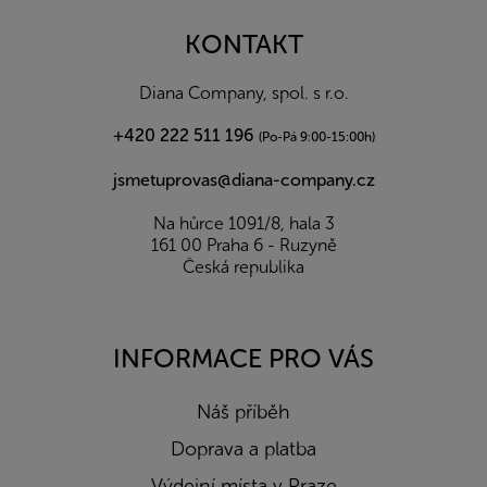
p
a
KONTAKT
t
í
Diana Company, spol. s r.o.
+420 222 511 196
(Po-Pá 9:00-15:00h)
jsmetuprovas@diana-company.cz
Na hůrce 1091/8, hala 3
161 00 Praha 6 - Ruzyně
Česká republika
INFORMACE PRO VÁS
Náš příběh
Doprava a platba
Výdejní místa v Praze