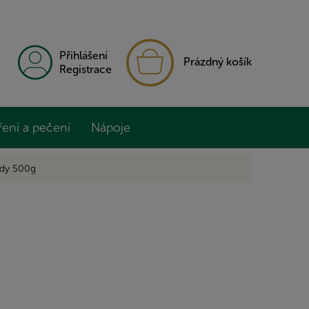
NÁKUPNÍ
Přihlášení
Prázdný košík
KOŠÍK
Registrace
ření a pečení
Nápoje
ády 500g