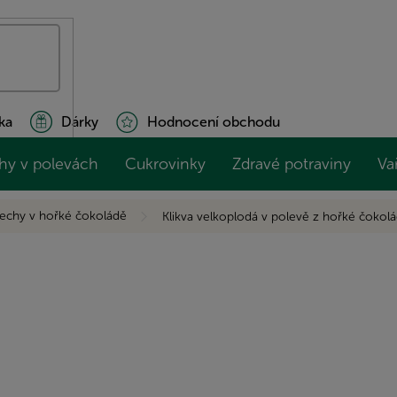
ka
Dárky
Hodnocení obchodu
hy v polevách
Cukrovinky
Zdravé potraviny
Va
echy v hořké čokoládě
Klikva velkoplodá v polevě z hořké čokol