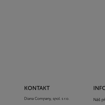
Z
á
p
a
KONTAKT
INF
t
í
Diana Company, spol. s r.o.
Náš p