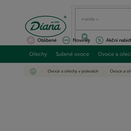
Přejít
na
obsah
Oblíbené
Novinky
Akční nabíd
Ořechy
Sušené ovoce
Ovoce a ořec
Domů
Ovoce a ořechy v polevách
Ovoce a oř