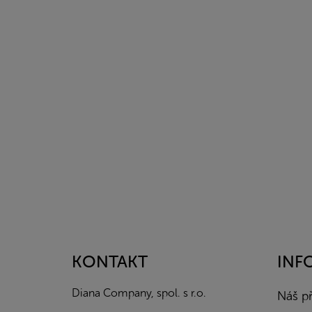
Z
á
p
a
KONTAKT
INF
t
í
Diana Company, spol. s r.o.
Náš p