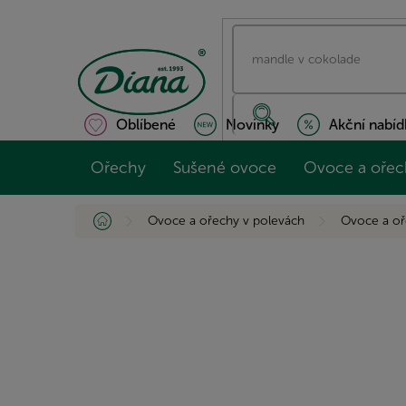
Přejít
na
obsah
Oblíbené
Novinky
Akční nabíd
Ořechy
Sušené ovoce
Ovoce a ořec
Domů
Ovoce a ořechy v polevách
Ovoce a oř