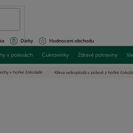
ka
Dárky
Hodnocení obchodu
hy v polevách
Cukrovinky
Zdravé potraviny
Va
echy v hořké čokoládě
Klikva velkoplodá v polevě z hořké čokol