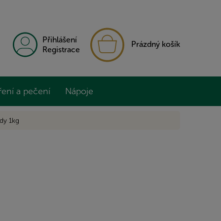
NÁKUPNÍ
Přihlášení
Prázdný košík
KOŠÍK
Registrace
ření a pečení
Nápoje
ády 1kg