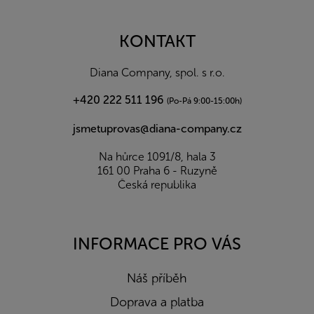
á
p
a
KONTAKT
t
í
Diana Company, spol. s r.o.
+420 222 511 196
(Po-Pá 9:00-15:00h)
jsmetuprovas@diana-company.cz
Na hůrce 1091/8, hala 3
161 00 Praha 6 - Ruzyně
Česká republika
INFORMACE PRO VÁS
Náš příběh
Doprava a platba