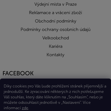
Výdejní místa v Praze
Reklamace a vrácení zboží
Obchodní podmínky
Podmínky ochrany osobních údajů
Velkoobchod
Kariéra
Kontakty
FACEBOOK
Díky cookies pro Vás bude prohlížení stránek příjemnější a
jednodušší. Ke zpracování některých z nich potřebujeme
Váš souhlas, který dáte kliknutím na „Souhlasím“, nebo je
můžete odsouhlasit jednotlivě v „Nastavení“.
Více
informací
zde
.