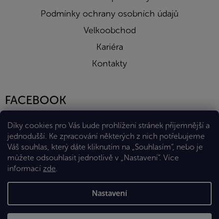
Podmínky ochrany osobních údajů
Velkoobchod
Kariéra
Kontakty
FACEBOOK
Díky cookies pro Vás bude prohlížení stránek příjemnější a
jednodušší. Ke zpracování některých z nich potřebujeme
Váš souhlas, který dáte kliknutím na „Souhlasím“, nebo je
můžete odsouhlasit jednotlivě v „Nastavení“.
Více
informací
zde
.
Vytvořil Shoptet Premium
Nastavení
Copyright 2026
Eshop Diana Company, spol. s r.o.
. Všechna