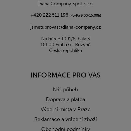
í
Diana Company, spol. s r.o.
+420 222 511 196
(Po-Pá 9:00-15:00h)
jsmetuprovas@diana-company.cz
Na hůrce 1091/8, hala 3
161 00 Praha 6 - Ruzyně
Česká republika
INFORMACE PRO VÁS
Náš příběh
Doprava a platba
Výdejní místa v Praze
Reklamace a vrácení zboží
Obchodní podmínky