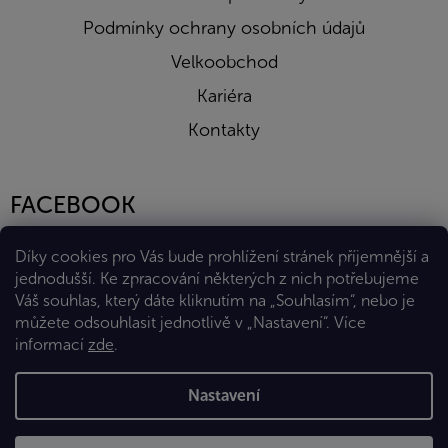
Podmínky ochrany osobních údajů
Velkoobchod
Kariéra
Kontakty
FACEBOOK
Díky cookies pro Vás bude prohlížení stránek příjemnější a
jednodušší. Ke zpracování některých z nich potřebujeme
Váš souhlas, který dáte kliknutím na „Souhlasím“, nebo je
můžete odsouhlasit jednotlivě v „Nastavení“.
Více
informací
zde
.
Vytvořil Shoptet Premium
Nastavení
Copyright 2026
Eshop Diana Company, spol. s r.o.
. Všechna