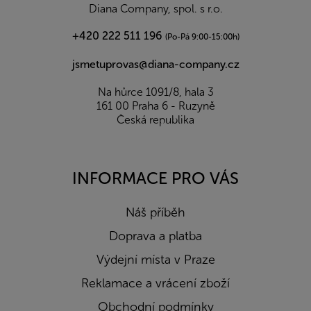
í
Diana Company, spol. s r.o.
+420 222 511 196
(Po-Pá 9:00-15:00h)
jsmetuprovas@diana-company.cz
Na hůrce 1091/8, hala 3
161 00 Praha 6 - Ruzyně
Česká republika
INFORMACE PRO VÁS
Náš příběh
Doprava a platba
Výdejní místa v Praze
Reklamace a vrácení zboží
Obchodní podmínky