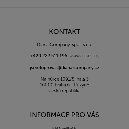
Z
á
p
a
KONTAKT
t
í
Diana Company, spol. s r.o.
+420 222 511 196
(Po-Pá 9:00-15:00h)
jsmetuprovas@diana-company.cz
Na hůrce 1091/8, hala 3
161 00 Praha 6 - Ruzyně
Česká republika
INFORMACE PRO VÁS