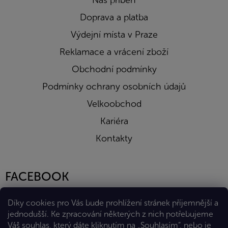
Náš příběh
Doprava a platba
Výdejní místa v Praze
Reklamace a vrácení zboží
Obchodní podmínky
Podmínky ochrany osobních údajů
Velkoobchod
Kariéra
Kontakty
FACEBOOK
Díky cookies pro Vás bude prohlížení stránek příjemnější a
jednodušší. Ke zpracování některých z nich potřebujeme
Váš souhlas, který dáte kliknutím na „Souhlasím“, nebo je