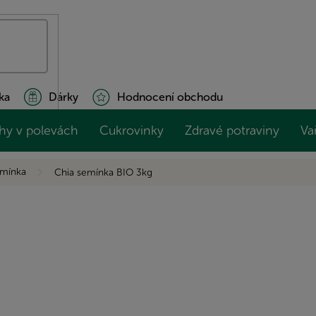
ka
Dárky
Hodnocení obchodu
hy v polevách
Cukrovinky
Zdravé potraviny
Va
emínka
Chia semínka BIO 3kg