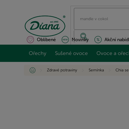
Přejít
na
obsah
Oblíbené
Novinky
Akční nabíd
Ořechy
Sušené ovoce
Ovoce a ořec
Domů
Zdravé potraviny
Semínka
Chia s