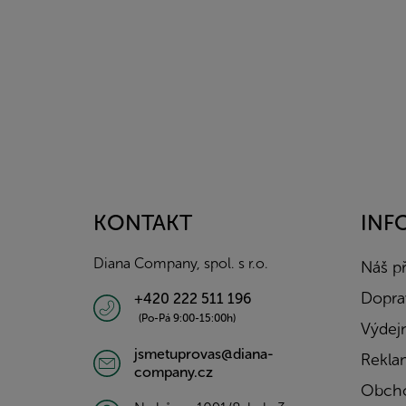
Z
á
p
a
KONTAKT
INF
t
í
Diana Company, spol. s r.o.
Náš p
Doprav
+420 222 511 196
(Po-Pá 9:00-15:00h)
Výdejn
jsmetuprovas@diana-
Rekla
company.cz
Obcho