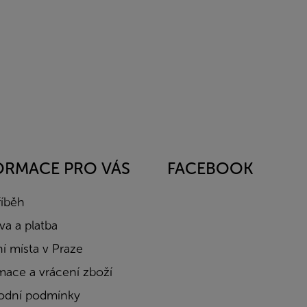
ORMACE PRO VÁS
FACEBOOK
říběh
a a platba
í místa v Praze
mace a vrácení zboží
dní podmínky