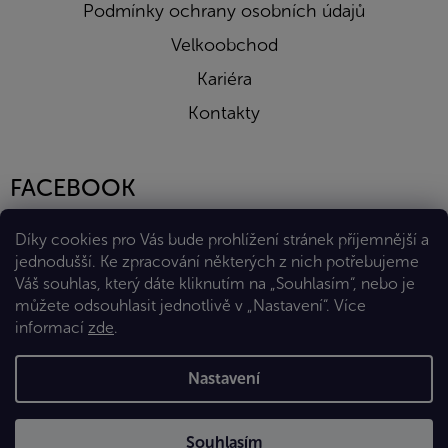
Podmínky ochrany osobních údajů
Velkoobchod
Kariéra
Kontakty
FACEBOOK
Díky cookies pro Vás bude prohlížení stránek příjemnější a
jednodušší. Ke zpracování některých z nich potřebujeme
Váš souhlas, který dáte kliknutím na „Souhlasím“, nebo je
můžete odsouhlasit jednotlivě v „Nastavení“.
Více
informací
zde
.
Vytvořil Shoptet Premium
Nastavení
Copyright 2026
Eshop Diana Company, spol. s r.o.
. Všechna
Souhlasím
práva vyhrazena.