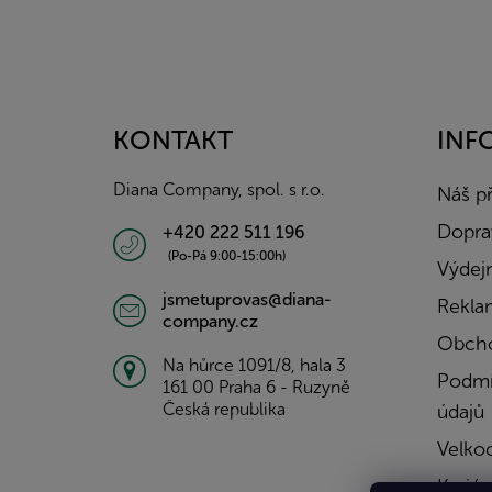
Z
á
p
a
KONTAKT
INF
t
í
Diana Company, spol. s r.o.
Náš p
Doprav
+420 222 511 196
(Po-Pá 9:00-15:00h)
Výdejn
jsmetuprovas@diana-
Rekla
company.cz
Obcho
Na hůrce 1091/8, hala 3
Podmí
161 00 Praha 6 - Ruzyně
Česká republika
údajů
Velko
Kariér