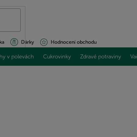
ka
Dárky
Hodnocení obchodu
hy v polevách
Cukrovinky
Zdravé potraviny
Va