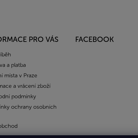
ORMACE PRO VÁS
FACEBOOK
říběh
a a platba
í místa v Praze
mace a vrácení zboží
dní podmínky
nky ochrany osobních
obchod
a