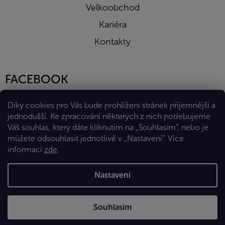
Velkoobchod
Kariéra
Kontakty
FACEBOOK
Díky cookies pro Vás bude prohlížení stránek příjemnější a
jednodušší. Ke zpracování některých z nich potřebujeme
Váš souhlas, který dáte kliknutím na „Souhlasím“, nebo je
můžete odsouhlasit jednotlivě v „Nastavení“.
Více
informací
zde
.
Vytvořil Shoptet Premium
Nastavení
Copyright 2026
Eshop Diana Company, spol. s r.o.
. Všechna
Souhlasím
práva vyhrazena.