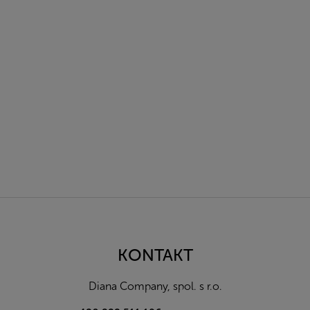
Z
á
p
a
KONTAKT
t
í
Diana Company, spol. s r.o.