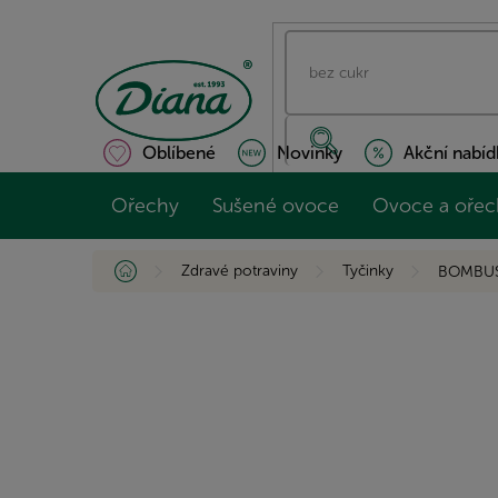
Přejít
na
obsah
Oblíbené
Novinky
Akční nabíd
Ořechy
Sušené ovoce
Ovoce a ořec
Domů
Zdravé potraviny
Tyčinky
BOMBUS 