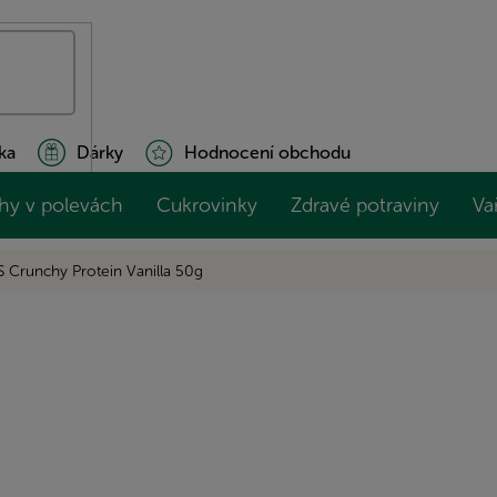
ka
Dárky
Hodnocení obchodu
hy v polevách
Cukrovinky
Zdravé potraviny
Va
Crunchy Protein Vanilla 50g