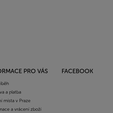
ORMACE PRO VÁS
FACEBOOK
říběh
a a platba
í místa v Praze
mace a vrácení zboží