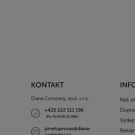
Z
á
p
a
KONTAKT
INF
t
í
Diana Company, spol. s r.o.
Náš p
Doprav
+420 222 511 196
(Po-Pá 9:00-15:00h)
Výdejn
jsmetuprovas@diana-
Rekla
company.cz