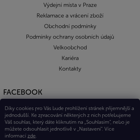
Výdejní místa v Praze
Reklamace a vrácení zboží
Obchodní podmínky
Podmínky ochrany osobních údajů
Velkoobchod
Kariéra
Kontakty
FACEBOOK
Díky cookies pro Vás bude prohlížení stránek příjemnější a
jednodušší. Ke zpracování některých z nich potřebujeme
Váš souhlas, který dáte kliknutím na „Souhlasím“, nebo je
můžete odsouhlasit jednotlivě v „Nastavení“.
Více
informací
zde
.