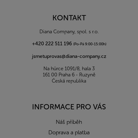
á
p
a
KONTAKT
t
í
Diana Company, spol. s r.o.
+420 222 511 196
(Po-Pá 9:00-15:00h)
jsmetuprovas@diana-company.cz
Na hůrce 1091/8, hala 3
161 00 Praha 6 - Ruzyně
Česká republika
INFORMACE PRO VÁS
Náš příběh
Doprava a platba