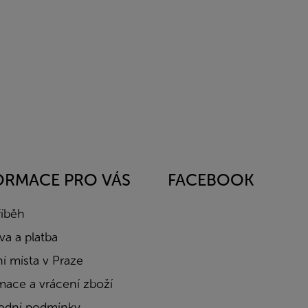
ORMACE PRO VÁS
FACEBOOK
říběh
a a platba
í místa v Praze
mace a vrácení zboží
dní podmínky