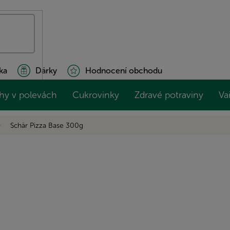
ka
Dárky
Hodnocení obchodu
hy v polevách
Cukrovinky
Zdravé potraviny
Va
Schär Pizza Base 300g