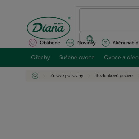
Přejít
na
obsah
Oblíbené
Novinky
Akční nabíd
Ořechy
Sušené ovoce
Ovoce a ořec
Domů
Zdravé potraviny
Bezlepkové pečivo