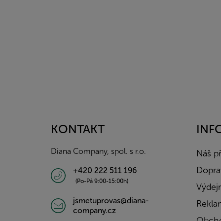
Z
á
p
a
KONTAKT
INF
t
í
Diana Company, spol. s r.o.
Náš p
Doprav
+420 222 511 196
(Po-Pá 9:00-15:00h)
Výdejn
jsmetuprovas@diana-
Rekla
company.cz
Obcho