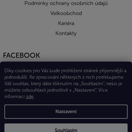
Podmínky ochrany osobních údajů
Velkoobchod
Kariéra
Kontakty
FACEBOOK
Díky cookies pro Vás bude prohlížení stránek příjemnější a
jednodušší. Ke zpracování některých z nich potřebujeme
Váš souhlas, který dáte kliknutím na „Souhlasím“, nebo je
můžete odsouhlasit jednotlivě v „Nastavení“.
Více
informací
zde
.
Vytvořil Shoptet Premium
Nastavení
Copyright 2026
Eshop Diana Company, spol. s r.o.
. Všechna
Souhlasím
práva vyhrazena.