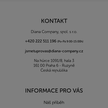
Z
á
p
a
KONTAKT
t
í
Diana Company, spol. s r.o.
+420 222 511 196
(Po-Pá 9:00-15:00h)
jsmetuprovas@diana-company.cz
Na hůrce 1091/8, hala 3
161 00 Praha 6 - Ruzyně
Česká republika
INFORMACE PRO VÁS
Náš příběh