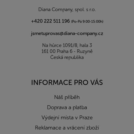
t
í
Diana Company, spol. s r.o.
+420 222 511 196
(Po-Pá 9:00-15:00h)
jsmetuprovas@diana-company.cz
Na hůrce 1091/8, hala 3
161 00 Praha 6 - Ruzyně
Česká republika
INFORMACE PRO VÁS
Náš příběh
Doprava a platba
Výdejní místa v Praze
Reklamace a vrácení zboží