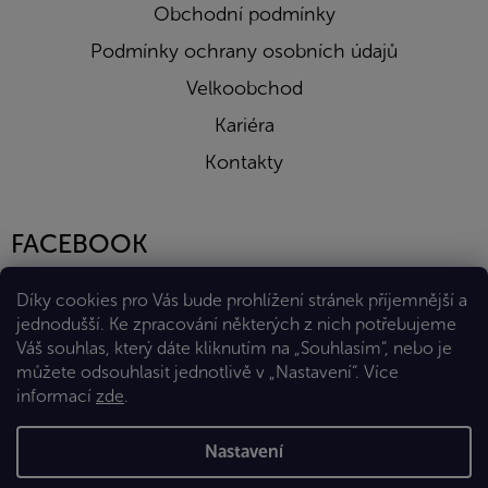
Obchodní podmínky
Podmínky ochrany osobních údajů
Velkoobchod
Kariéra
Kontakty
FACEBOOK
Díky cookies pro Vás bude prohlížení stránek příjemnější a
jednodušší. Ke zpracování některých z nich potřebujeme
Váš souhlas, který dáte kliknutím na „Souhlasím“, nebo je
můžete odsouhlasit jednotlivě v „Nastavení“.
Více
informací
zde
.
Vytvořil Shoptet Premium
Nastavení