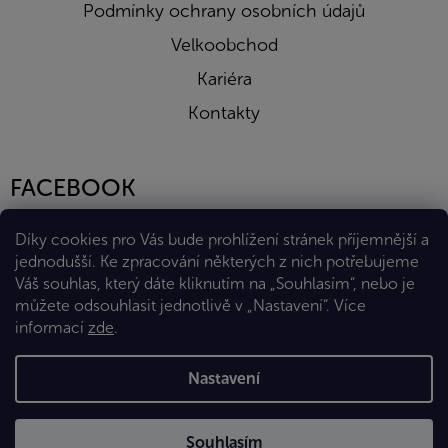
Podmínky ochrany osobních údajů
Velkoobchod
Kariéra
Kontakty
FACEBOOK
Díky cookies pro Vás bude prohlížení stránek příjemnější a
jednodušší. Ke zpracování některých z nich potřebujeme
Váš souhlas, který dáte kliknutím na „Souhlasím“, nebo je
můžete odsouhlasit jednotlivě v „Nastavení“.
Více
informací
zde
.
Vytvořil Shoptet Premium
Nastavení
Copyright 2026
Eshop Diana Company, spol. s r.o.
. Všechna
Souhlasím
práva vyhrazena.