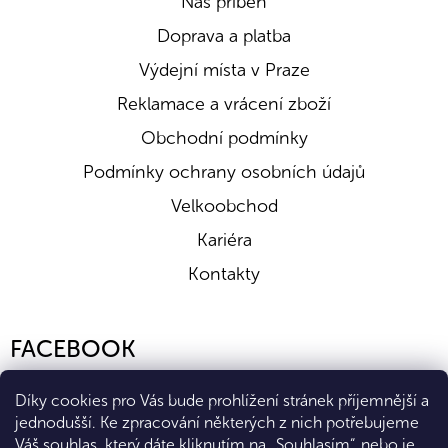
Náš příběh
Doprava a platba
Výdejní místa v Praze
Reklamace a vrácení zboží
Obchodní podmínky
Podmínky ochrany osobních údajů
Velkoobchod
Kariéra
Kontakty
FACEBOOK
Díky cookies pro Vás bude prohlížení stránek příjemnější a
jednodušší. Ke zpracování některých z nich potřebujeme
Váš souhlas, který dáte kliknutím na „Souhlasím“, nebo je