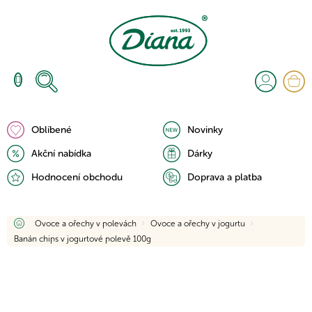
Přejít
na
obsah
N
K
Oblíbené
Novinky
Akční nabídka
Dárky
Hodnocení obchodu
Doprava a platba
Domů
Ovoce a ořechy v polevách
Ovoce a ořechy v jogurtu
Banán chips v jogurtové polevě 100g