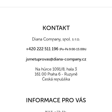
Z
á
p
a
KONTAKT
t
í
Diana Company, spol. s r.o.
+420 222 511 196
(Po-Pá 9:00-15:00h)
jsmetuprovas@diana-company.cz
Na hůrce 1091/8, hala 3
161 00 Praha 6 - Ruzyně
Česká republika
INFORMACE PRO VÁS