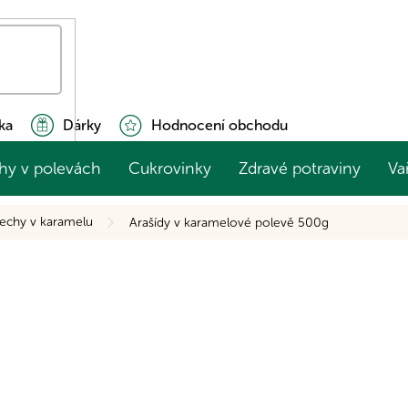
ka
Dárky
Hodnocení obchodu
hy v polevách
Cukrovinky
Zdravé potraviny
Va
echy v karamelu
Arašídy v karamelové polevě 500g