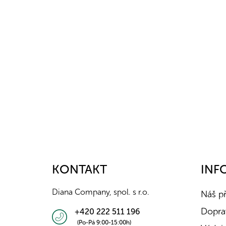
Z
á
p
a
KONTAKT
INF
t
í
Diana Company, spol. s r.o.
Náš p
Doprav
+420 222 511 196
(Po-Pá 9:00-15:00h)