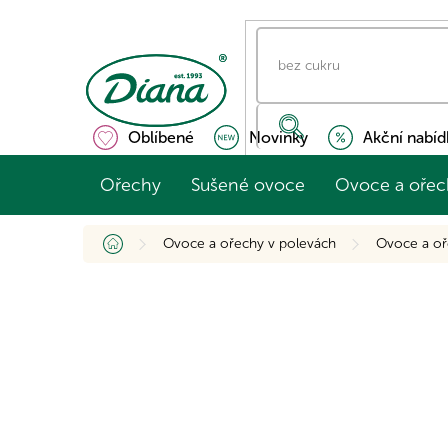
Přejít
na
obsah
Oblíbené
Novinky
Akční nabíd
Ořechy
Sušené ovoce
Ovoce a ořec
Domů
Ovoce a ořechy v polevách
Ovoce a oř