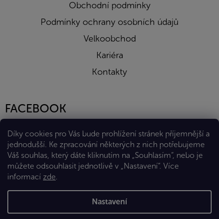
Obchodní podmínky
Podmínky ochrany osobních údajů
Velkoobchod
Kariéra
Kontakty
FACEBOOK
Díky cookies pro Vás bude prohlížení stránek příjemnější a
jednodušší. Ke zpracování některých z nich potřebujeme
Váš souhlas, který dáte kliknutím na „Souhlasím“, nebo je
můžete odsouhlasit jednotlivě v „Nastavení“.
Více
informací
zde
.
Vytvořil Shoptet Premium
Nastavení