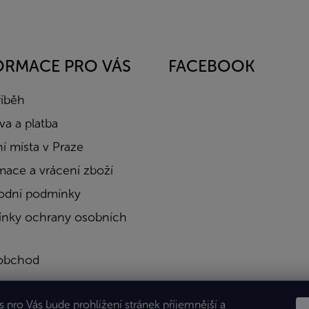
ORMACE PRO VÁS
FACEBOOK
říběh
a a platba
í místa v Praze
mace a vrácení zboží
dní podmínky
nky ochrany osobních
obchod
a
 pro Vás bude prohlížení stránek příjemnější a
kty