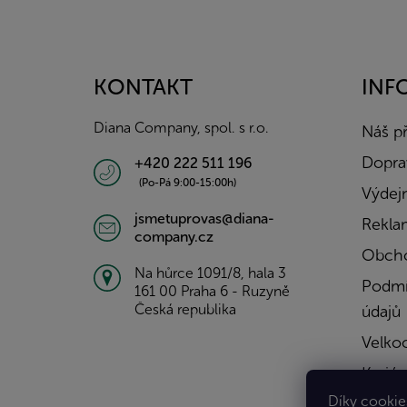
Z
á
p
a
KONTAKT
INF
t
í
Diana Company, spol. s r.o.
Náš p
Doprav
+420 222 511 196
(Po-Pá 9:00-15:00h)
Výdejn
jsmetuprovas@diana-
Rekla
company.cz
Obcho
Na hůrce 1091/8, hala 3
Podmí
161 00 Praha 6 - Ruzyně
Česká republika
údajů
Velko
Kariér
Díky cookies
Konta