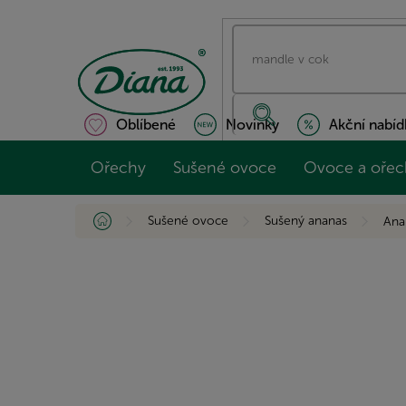
Přejít
na
obsah
Oblíbené
Novinky
Akční nabíd
Ořechy
Sušené ovoce
Ovoce a ořec
Domů
Sušené ovoce
Sušený ananas
Ana