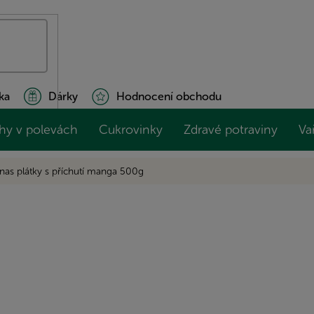
ka
Dárky
Hodnocení obchodu
hy v polevách
Cukrovinky
Zdravé potraviny
Va
nas plátky s příchutí manga 500g