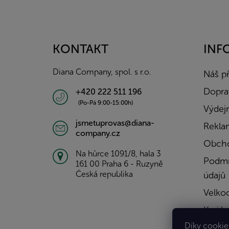
Z
á
p
a
KONTAKT
INF
t
í
Diana Company, spol. s r.o.
Náš p
Doprav
+420 222 511 196
(Po-Pá 9:00-15:00h)
Výdejn
jsmetuprovas@diana-
Rekla
company.cz
Obcho
Na hůrce 1091/8, hala 3
Podmí
161 00 Praha 6 - Ruzyně
Česká republika
údajů
Velko
Kariér
Díky cookies
Konta