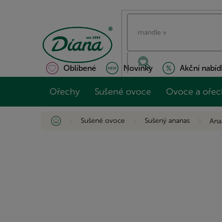
Přejít
na
obsah
Oblíbené
Novinky
Akční nabíd
Ořechy
Sušené ovoce
Ovoce a ořec
Domů
Sušené ovoce
Sušený ananas
Ana