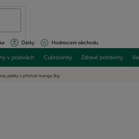
ka
Dárky
Hodnocení obchodu
hy v polevách
Cukrovinky
Zdravé potraviny
Va
nas plátky s příchutí manga 1kg