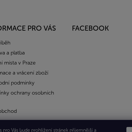
ORMACE PRO VÁS
FACEBOOK
říběh
a a platba
í místa v Praze
mace a vrácení zboží
dní podmínky
nky ochrany osobních
obchod
a
 pro Vás bude prohlížení stránek příjemnější a
kty