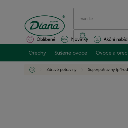
Přejít
na
obsah
Oblíbené
Novinky
Akční nabíd
Ořechy
Sušené ovoce
Ovoce a ořec
Domů
Zdravé potraviny
Superpotraviny (přírod