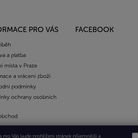
ORMACE PRO VÁS
FACEBOOK
říběh
a a platba
í místa v Praze
mace a vrácení zboží
dní podmínky
nky ochrany osobních
obchod
a
 pro Vás bude prohlížení stránek příjemnější a
kty