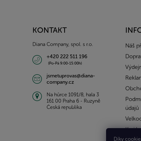
Z
á
p
a
KONTAKT
INF
t
í
Diana Company, spol. s r.o.
Náš p
Doprav
+420 222 511 196
(Po-Pá 9:00-15:00h)
Výdejn
jsmetuprovas@diana-
Rekla
company.cz
Obcho
Na hůrce 1091/8, hala 3
Podmí
161 00 Praha 6 - Ruzyně
Česká republika
údajů
Velko
Kariér
Díky cookies
Konta