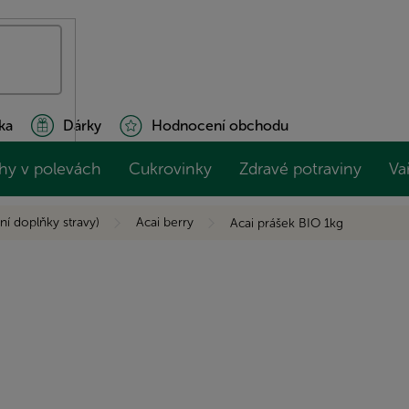
ka
Dárky
Hodnocení obchodu
hy v polevách
Cukrovinky
Zdravé potraviny
Va
ní doplňky stravy)
Acai berry
Acai prášek BIO 1kg