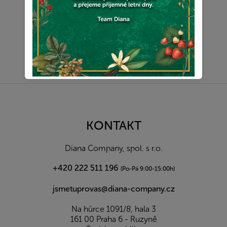
Z
á
p
a
KONTAKT
t
í
Diana Company, spol. s r.o.
+420 222 511 196
(Po-Pá 9:00-15:00h)
jsmetuprovas@diana-company.cz
Na hůrce 1091/8, hala 3
161 00 Praha 6 - Ruzyně