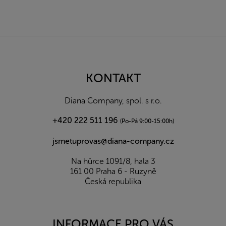
Z
á
p
a
KONTAKT
t
í
Diana Company, spol. s r.o.
+420 222 511 196
(Po-Pá 9:00-15:00h)
jsmetuprovas@diana-company.cz
Na hůrce 1091/8, hala 3
161 00 Praha 6 - Ruzyně
Česká republika
INFORMACE PRO VÁS