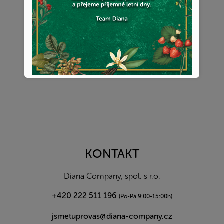
Z
á
p
a
KONTAKT
t
í
Diana Company, spol. s r.o.
+420 222 511 196
(Po-Pá 9:00-15:00h)
jsmetuprovas@diana-company.cz