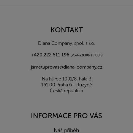
Z
á
p
a
KONTAKT
t
í
Diana Company, spol. s r.o.
+420 222 511 196
(Po-Pá 9:00-15:00h)
jsmetuprovas@diana-company.cz
Na hůrce 1091/8, hala 3
161 00 Praha 6 - Ruzyně
Česká republika
INFORMACE PRO VÁS
Náš příběh