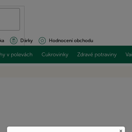
ka
Dárky
Hodnocení obchodu
hy v polevách
Cukrovinky
Zdravé potraviny
Va
×