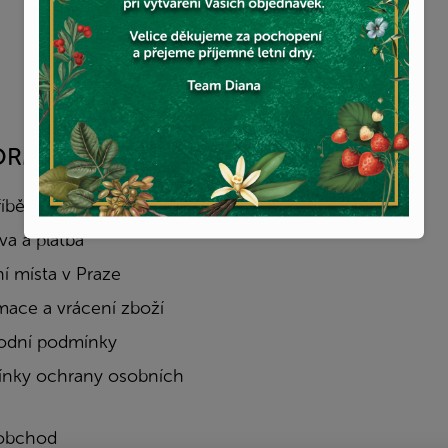
ORMACE PRO VÁS
FACEBOOK
říběh
a a platba
í místa v Praze
mace a vrácení zboží
dní podmínky
nky ochrany osobních
obchod