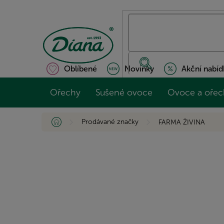
Přejít
na
obsah
Oblíbené
Novinky
Akční nabíd
Ořechy
Sušené ovoce
Ovoce a ořec
Domů
Prodávané značky
FARMA ŽIVINA