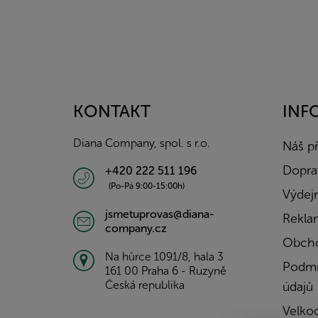
Z
á
p
a
KONTAKT
INF
t
í
Diana Company, spol. s r.o.
Náš p
Doprav
+420 222 511 196
(Po-Pá 9:00-15:00h)
Výdejn
jsmetuprovas@diana-
Rekla
company.cz
Obcho
Na hůrce 1091/8, hala 3
Podmí
161 00 Praha 6 - Ruzyně
Česká republika
údajů
Velko