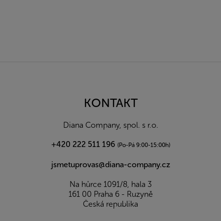
Z
á
p
a
KONTAKT
t
í
Diana Company, spol. s r.o.
+420 222 511 196
(Po-Pá 9:00-15:00h)
jsmetuprovas@diana-company.cz
Na hůrce 1091/8, hala 3
161 00 Praha 6 - Ruzyně
Česká republika