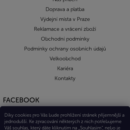
Doprava a platba
Výdejní místa v Praze
Reklamace a vrácení zboží
Obchodní podmínky
Podmínky ochrany osobních údajů
Velkoobchod
Kariéra
Kontakty
FACEBOOK
Díky cookies pro Vás bude prohlížení stránek příjemnější a
jednodušší. Ke zpracování některých z nich potřebujeme
Váš souhlas, který dáte kliknutím na „Souhlasím“, nebo je