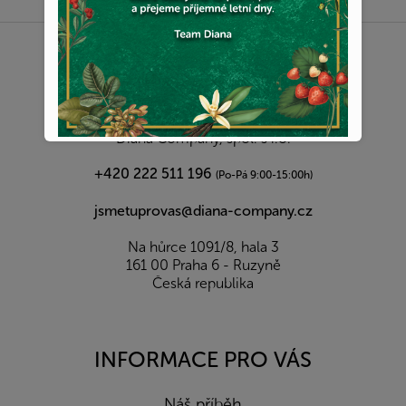
Z
á
p
a
KONTAKT
t
í
Diana Company, spol. s r.o.
+420 222 511 196
(Po-Pá 9:00-15:00h)
jsmetuprovas@diana-company.cz
Na hůrce 1091/8, hala 3
161 00 Praha 6 - Ruzyně
Česká republika
INFORMACE PRO VÁS
Náš příběh