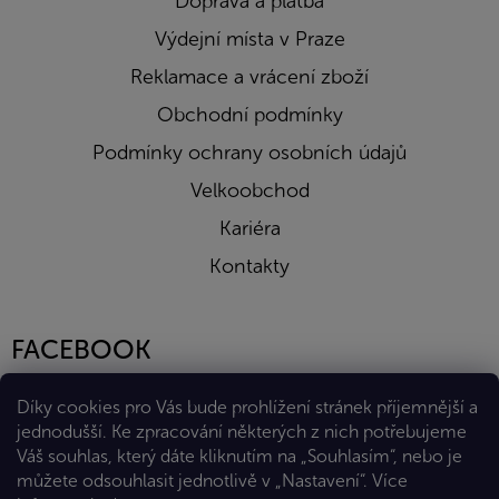
Doprava a platba
Výdejní místa v Praze
Reklamace a vrácení zboží
Obchodní podmínky
Podmínky ochrany osobních údajů
Velkoobchod
Kariéra
Kontakty
FACEBOOK
Díky cookies pro Vás bude prohlížení stránek příjemnější a
jednodušší. Ke zpracování některých z nich potřebujeme
Váš souhlas, který dáte kliknutím na „Souhlasím“, nebo je
můžete odsouhlasit jednotlivě v „Nastavení“.
Více