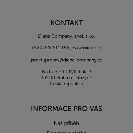
Z
á
p
a
KONTAKT
t
í
Diana Company, spol. s r.o.
+420 222 511 196
(Po-Pá 9:00-15:00h)
jsmetuprovas@diana-company.cz
Na hůrce 1091/8, hala 3
161 00 Praha 6 - Ruzyně
Česká republika
INFORMACE PRO VÁS
Náš příběh