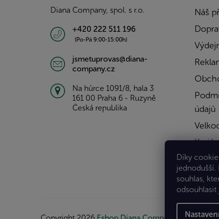
í
Diana Company, spol. s r.o.
Náš p
Doprav
+420 222 511 196
(Po-Pá 9:00-15:00h)
Výdejn
jsmetuprovas@diana-
Rekla
company.cz
Obcho
Na hůrce 1091/8, hala 3
Podmí
161 00 Praha 6 - Ruzyně
Česká republika
údajů
Velko
Kariér
Díky cookies
Konta
jednodušší.
souhlas, kte
odsouhlasit 
Nastaven
Copyright 2026
Eshop Diana Company, spol. s r.o.
.