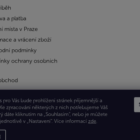
říběh
a a platba
í místa v Praze
mace a vrácení zboží
dní podmínky
nky ochrany osobních
obchod
a
 pro Vás bude prohlížení stránek příjemnější a
kty
 Ke zpracování některých z nich potřebujeme Váš
rý dáte kliknutím na „Souhlasím“, nebo je můžete
jednotlivě v „Nastavení“.
Více informací
zde
.
í
 Všechna práva vyhrazena.