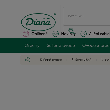
Přejít
na
obsah
Oblíbené
Novinky
Akční nabíd
Ořechy
Sušené ovoce
Ovoce a ořec
Domů
Sušené ovoce
Sušené višně
Višn