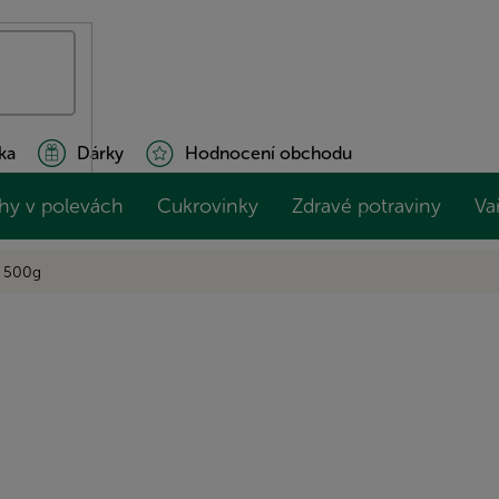
ka
Dárky
Hodnocení obchodu
hy v polevách
Cukrovinky
Zdravé potraviny
Va
ě 500g